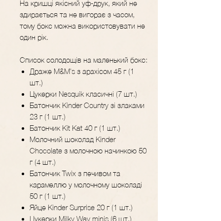
​​​​​​​На кришці якісний уф-друк, який не
здирається та не вигорає з часом,
тому бокс можна використовувати не
один рік.
Список солодощів на маленький бокс:
Драже M&M's з арахісом 45 г (1
шт.)
Цукерки Nesquik класичні (7 шт.)
Батончик Kinder Country зі злаками
23 г (1 шт.)
Батончик Kit Kat 40 г (1 шт.)
Молочний шоколад Kinder
Chocolate з молочною начинкою 50
г (4 шт.)
Батончик Twix з печивом та
карамеллю у молочному шоколаді
50 г (1 шт.)
Яйце Kinder Surprise 20 г (1 шт.)
Цукерки Milky Way minis (6 шт.)