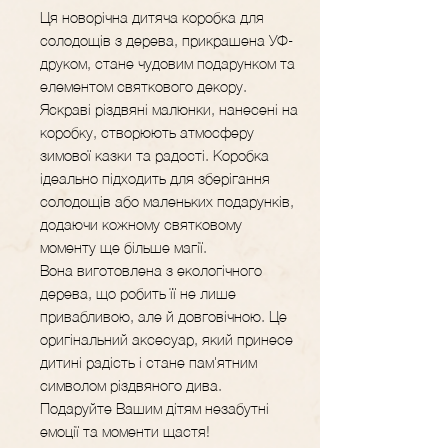
Ця новорічна дитяча коробка для
солодощів з дерева, прикрашена УФ-
друком, стане чудовим подарунком та
елементом святкового декору.
Яскраві різдвяні малюнки, нанесені на
коробку, створюють атмосферу
зимової казки та радості. Коробка
ідеально підходить для зберігання
солодощів або маленьких подарунків,
додаючи кожному святковому
моменту ще більше магії.
Вона виготовлена з екологічного
дерева, що робить її не лише
привабливою, але й довговічною. Це
оригінальний аксесуар, який принесе
дитині радість і стане пам'ятним
символом різдвяного дива.
Подаруйте Вашим дітям незабутні
емоції та моменти щастя!​​​​​​​​​​​​​​