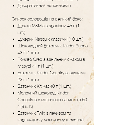
Декоративний наповнювач
Список солодощів на великий бокс:
Драже M&M's з арахісом 45 г (1
шт.)
Цукерки Nesquik класичні (10 шт.)
Шоколадний батончик Kinder Bueno
43 г (1 шт.)
Печиво Oreo з ванільним смаком в
глазурі 41 г (1 шт.)
Батончик Kinder Country зі злаками
23 г (1 шт.)
Батончик Kit Kat 40 г (1 шт.)
Молочний шоколад Kinder
Chocolate з молочною начинкою 50
г (8 шт.)
Батончик Twix з печивом та
карамеллю у молочному шоколаді
50 г (1 шт.)