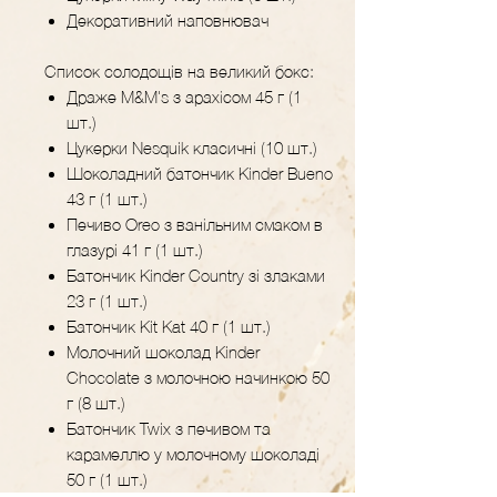
Декоративний наповнювач
Список солодощів на великий бокс:
Драже M&M's з арахісом 45 г (1
шт.)
Цукерки Nesquik класичні (10 шт.)
Шоколадний батончик Kinder Bueno
43 г (1 шт.)
Печиво Oreo з ванільним смаком в
глазурі 41 г (1 шт.)
Батончик Kinder Country зі злаками
23 г (1 шт.)
Батончик Kit Kat 40 г (1 шт.)
Молочний шоколад Kinder
Chocolate з молочною начинкою 50
г (8 шт.)
Батончик Twix з печивом та
карамеллю у молочному шоколаді
50 г (1 шт.)