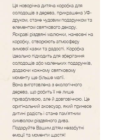
Ця новорічна дитяча коробка для
солодощів з дерева, прикрашена УФ-
друком, стане чудовим подарунком та
елементом святкового декору.
Яскраві різдвяні малюнки, нанесені на
коробку, створюють атмосферу
зимової казки та радості. Коробка
ідеально підходить для зберігання
солодощів або маленьких подарунків,
додаючи кожному святковому
моменту ще більше магії.
Вона виготовлена з екологічного
дерева, що робить її не лише
привабливою, але й довговічною. Це
оригінальний аксесуар, який принесе
дитині радість і стане пам'ятним
символом різдвяного дива.
Подаруйте Вашим дітям незабутні
емоції та моменти щастя!​​​​​​​​​​​​​​