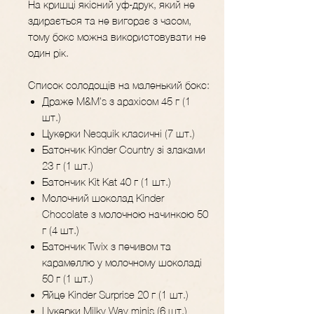
​​​​​​​На кришці якісний уф-друк, який не
здирається та не вигорає з часом,
тому бокс можна використовувати не
один рік.
Список солодощів на маленький бокс:
Драже M&M's з арахісом 45 г (1
шт.)
Цукерки Nesquik класичні (7 шт.)
Батончик Kinder Country зі злаками
23 г (1 шт.)
Батончик Kit Kat 40 г (1 шт.)
Молочний шоколад Kinder
Chocolate з молочною начинкою 50
г (4 шт.)
Батончик Twix з печивом та
карамеллю у молочному шоколаді
50 г (1 шт.)
Яйце Kinder Surprise 20 г (1 шт.)
Цукерки Milky Way minis (6 шт.)