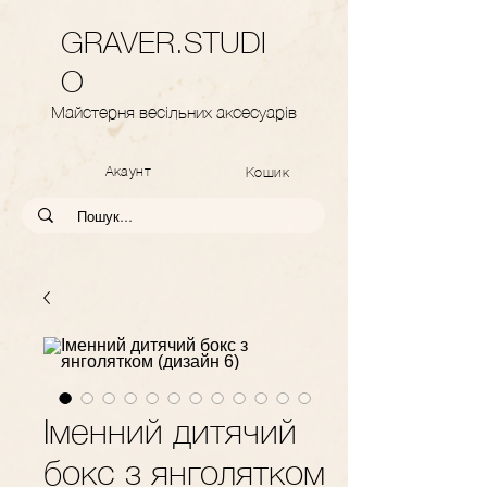
GRAVER.STUDI
O
Майстерня весільних аксесуарів
Акаунт
Кошик
Іменний дитячий
бокс з янголятком