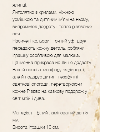
ялинці.
Янголятко з крилами, ніжною
усмішкою та дитячим ім’ям на ньому,
випромінює доброту і тепло різдвяних
свят.
Насичені кольори і точний уф- друк
передають кожну деталь, роблячи
іграшку особливою для малюка.
Ця іменна прикраса не лише додасть
Вашій оселі атмосферу чарівності,
але й подарує дитині незабутні
святкові спогади, перетворюючи
кожне Різдво на казкову подорож у
світ мрій і дива.
Матеріал – білий ламінований двп 5
мм.
Висота іграшки 10 см.
У комплекті – подарунковий прозорий