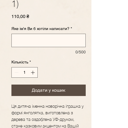
1)
Ціна
110,00 ₴
Яке ім'я Ви б хотіли написати?
*
0/500
Кількість
*
Додати у кошик
Ця дитяча іменна новорічна іграшка у
формі янголятка, виготовлена з
дерева та оздоблена УФ-друком,
стане казковим акцентом на Вашій