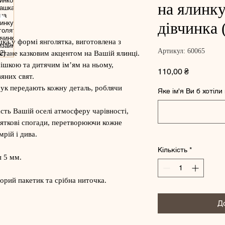
на ялинку
дівчинка 
ка у формі янголятка, виготовлена з
Артикул: 60065
стане казковим акцентом на Вашій ялинці.
ішкою та дитячим ім’ям на ньому,
Ціна
110,00 ₴
яних свят.
рук передають кожну деталь, роблячи
Яке ім'я Ви б хотіл
сть Вашій оселі атмосферу чарівності,
святкові спогади, перетворюючи кожне
мрій і дива.
Кількість
*
п 5 мм.
орий пакетик та срібна ниточка.
Д