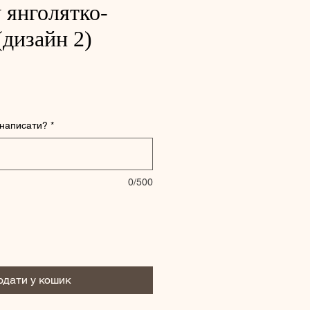
 янголятко-
(дизайн 2)
и написати?
*
0/500
одати у кошик