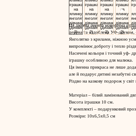
Ця дитяча іменна новорічна іграш
дерева та оздоблена УФ-друком, 
Янголятко з крилами, ніжною усм
випромінює доброту і тепло різдв
Насичені кольори і точний уф- д
іграшку особливою для малюка.
Ця іменна прикраса не лише дода
але й подарує дитині незабутні 
Різдво на казкову подорож у світ 
Матеріал – білий ламінований дв
Висота іграшки 10 см.
У комплекті – подарунковий проз
Розміри: 10х6,5х0,5 см