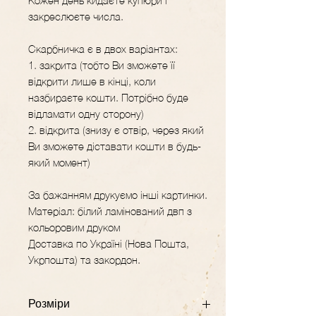
Кожен день кидаєте купюри і
закреслюєте числа.
Скарбничка є в двох варіантах:
1. закрита (тобто Ви зможете її
відкрити лише в кінці, коли
назбираєте кошти. Потрібно буде
відламати одну сторону)
2. відкрита (знизу є отвір, через який
Ви зможете діставати кошти в будь-
який момент)
За бажанням друкуємо інші картинки.
Матеріал: білий ламінований двп з
кольоровим друком
Доставка по Україні (Нова Пошта,
Укрпошта) та закордон.
Розміри