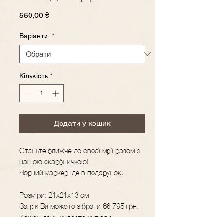
Ціна
550,00 ₴
Варіанти
*
Кількість
*
Додати у кошик
Станьте ближче до своєї мрії разом з
нашою скарбничкою!
Чорний маркер іде в подарунок.
Розміри: 21х21х13 см
За рік Ви можете зібрати 66 795 грн.