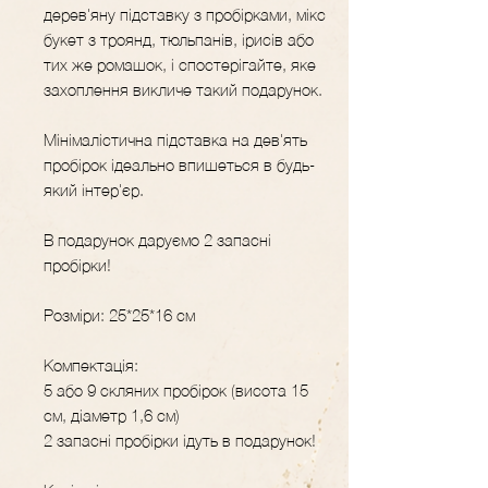
дерев'яну підставку з пробірками, мікс
букет з троянд, тюльпанів, ірисів або
тих же ромашок, і спостерігайте, яке
захоплення викличе такий подарунок.
Мінімалістична підставка на дев'ять
пробірок ідеально впишеться в будь-
який інтер'єр.
В подарунок даруємо 2 запасні
пробірки!
Розміри: 25*25*16 см
Компектація:
5 або 9 скляних пробірок (висота 15
см, діаметр 1,6 см)
2 запасні пробірки ідуть в подарунок!