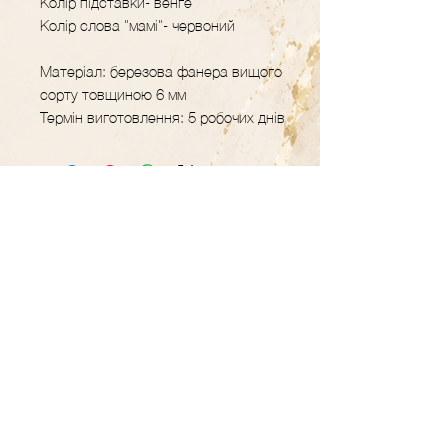
Колір підставки- венге
Колір слова "мамі"- червоний
Матеріал: березова фанера вищого
сорту товщиною 6 мм
Термін виготовлення: 5 робочих днів
GRAVER.STUDIO
Майстерня декору
та подарунків з
дерева
Контакти
+38 (093) 617-46-18
Години роботи: