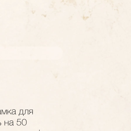
амка для
 на 50