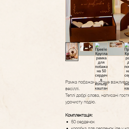
Рамка побажань стане важливо
весіллі.
Теплі добрі слова, написані гос
урочисту подію.
Комплектація:
50 сердечок
коробка для сердечок іде у к