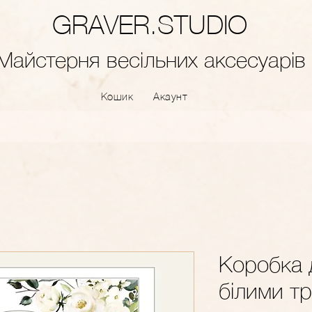
GRAVER.STUDIO
Майстерня весільних аксесуарів
Кошик
Акаунт
Коробка д
білими т