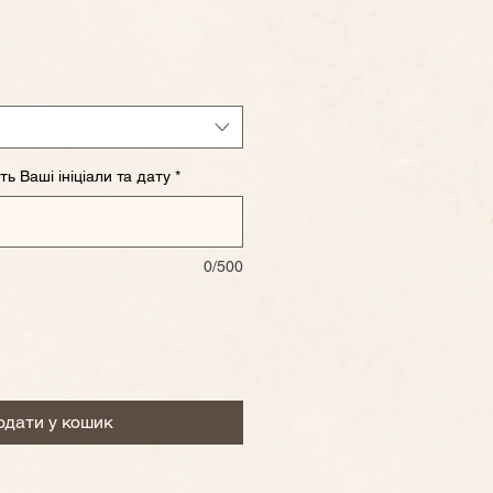
одажем
ть Ваші ініціали та дату
*
0/500
одати у кошик