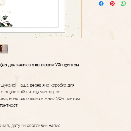
бка для келихів з квітковим УФ-принтом
ишукано! Наша дерев'яна коробка для
, а справжній витвір мистецтва.
ева, вона оздоблена ніжним УФ-принтом
егантності.
ім’я, дату чи особливий напис