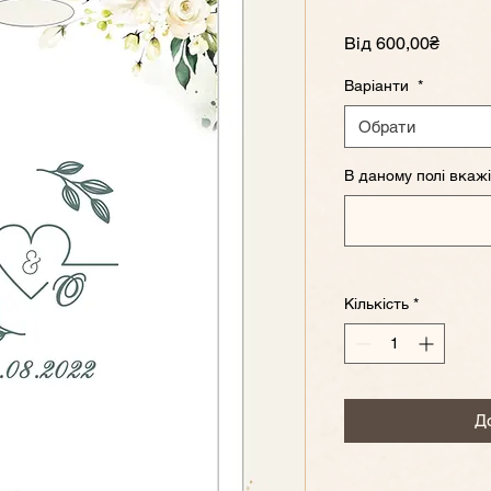
За
Від
600,00₴
розпр
Варіанти
*
Обрати
В даному полі вкажі
Кількість
*
Д