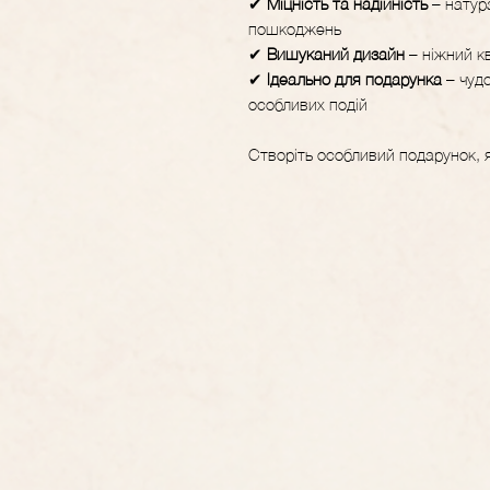
✔
Міцність та надійність
– натур
пошкоджень
✔
Вишуканий дизайн
– ніжний к
✔
Ідеально для подарунка
– чудо
особливих подій
Створіть особливий подарунок, 