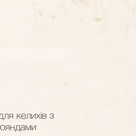
ля келихів з
рояндами