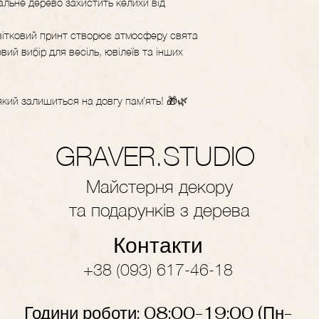
альне дерево захистить келихи від
вітковий принт створює атмосферу свята
вий вибір для весіль, ювілеїв та інших
який залишиться на довгу пам’ять! 🎁🌿
GRAVER.STUDIO
Майстерня декору
та подарунків з дерева
Контакти
+38 (093) 617-46-18
Години роботи: 08:00-19
:
00
(Пн-