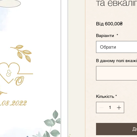
та евкалі
За
Від
600,00₴
розпр
Варіанти
*
Обрати
В даному полі вкажі
Кількість
*
Д