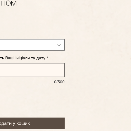
птом
одажем
ть Ваші ініціали та дату
*
0/500
одати у кошик