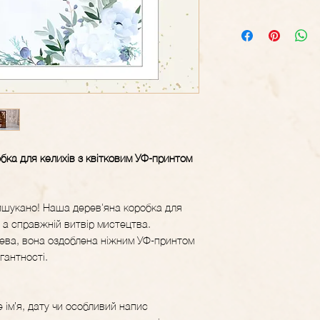
бка для келихів з квітковим УФ-принтом
ишукано! Наша дерев'яна коробка для
, а справжній витвір мистецтва.
ева, вона оздоблена ніжним УФ-принтом
егантності.
ім’я, дату чи особливий напис