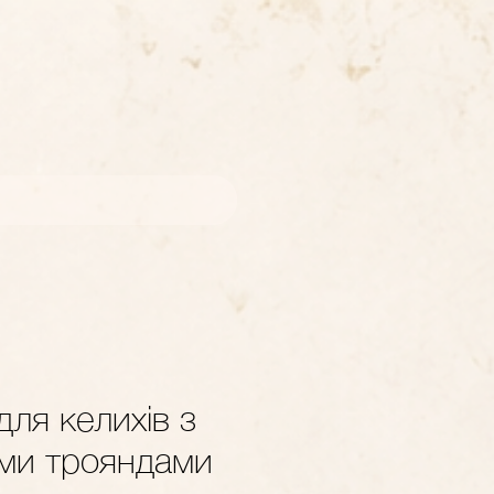
ля келихів з
ми трояндами