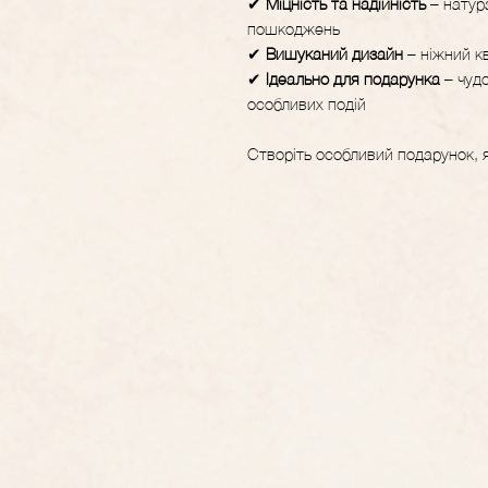
✔
Міцність та надійність
– натур
пошкоджень
✔
Вишуканий дизайн
– ніжний к
✔
Ідеально для подарунка
– чудо
особливих подій
Створіть особливий подарунок, 