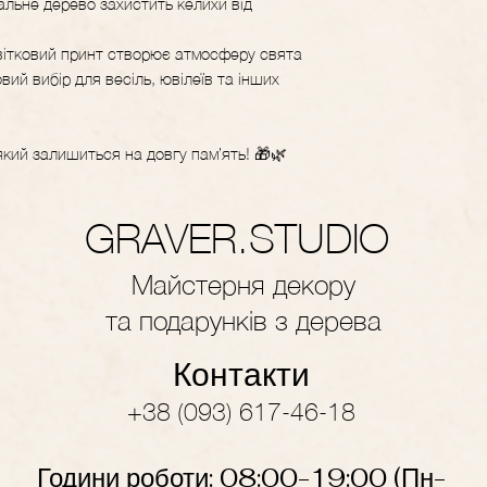
альне дерево захистить келихи від
вітковий принт створює атмосферу свята
вий вибір для весіль, ювілеїв та інших
який залишиться на довгу пам’ять! 🎁🌿
GRAVER.STUDIO
Майстерня декору
та подарунків з дерева
Контакти
+38 (093) 617-46-18
Години роботи: 08:00-19
:
00
(Пн-