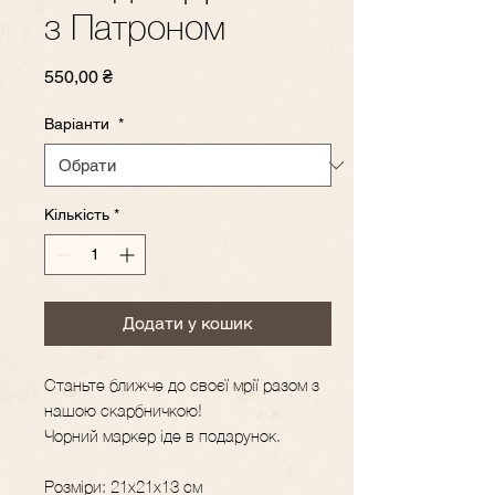
з Патроном
Ціна
550,00 ₴
Варіанти
*
Кількість
*
Додати у кошик
Станьте ближче до своєї мрії разом з
нашою скарбничкою!
Чорний маркер іде в подарунок.
Розміри: 21х21х13 см