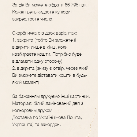
За рік Ви можете зібрати 66 795 грн.
Кожен день кидаєте купюри і
закреслюєте числа.
Скарбничка є в двох варіантах:
1. закрита (тобто Ви зможете її
відкрити лише в кінці, коли
назбираєте кошти. Потрібно буде
відламати одну сторону)
2. відкрита (знизу є отвір, через який
Ви зможете діставати кошти в будь-
який момент)
За бажанням друкуємо інші картинки.
Матеріал: білий ламінований двп з
кольоровим друком
Доставка по Україні (Нова Пошта,
Укрпошта) та закордон.