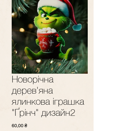
Новорічна
дерев'яна
ялинкова іграшка
"Ґрінч" дизайн2
Ціна
60,00 ₴