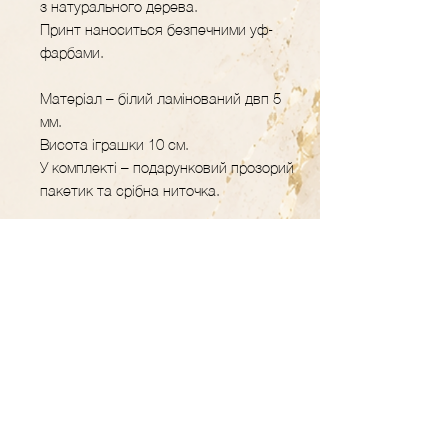
з натурального дерева.
Принт наноситься безпечними уф-
фарбами.
Матеріал – білий ламінований двп 5
мм.
Висота іграшки 10 см.
У комплекті – подарунковий прозорий
пакетик та срібна ниточка.
GRAVER.STUDIO
Майстерня декору
та подарунків з
дерева
Контакти