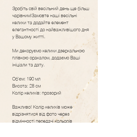
Зробіть свій весільний день ще більш
чарівним!Замовте наші весільні
келихи та додайте елемент
елегантності до найважливішого дня
у Вашому житті.
Ми декоруємо келихи дзеркальною
плівкою оракалом, додаємо Ваші
ініціали та дату.
Об'єм: 190 мл
Висота: 28 см
Колір келихів: прозорий
Важливо! Колір келихів може
відрізнятися від фото через
відмінності передачі кольорів
моніторами.