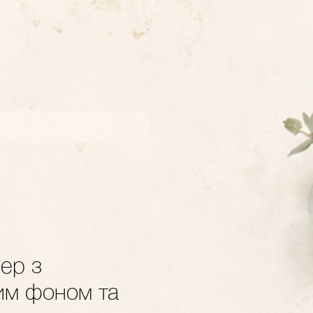
ер з
им фоном та