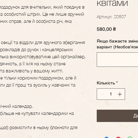
квітами
подарунок для вчительки, який поєднує в
 та особистий штрих. Це не лише зручний
Артикул: 20507
них справ, але й особиста річ, яка
Ціна
580,00 ₴
Якщо бажаєте зміни
секції та відділи для зручного зберігання
варіант (Необов'яз
а розкладів до ручок і канцелярських
елька використовуватиме цей органайзер,
чність, а її ім'я на ньому стане
 та важливість у вашому житті.
е тільки корисним подарунком, але й
Кількість
*
и до її праці та зусиль у навчанні та
вічний календар.
більше не купувати календарики на
Д
, щоб розмістити в ньому блокноти для