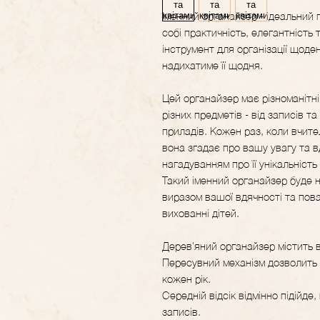
Іменний органайзер - ідеальний 
собі практичність, елегантність
інструмент для організації щоден
надихатиме її щодня.
Цей органайзер має різноманітні 
різних предметів - від записів т
приладів. Кожен раз, коли вчит
вона згадає про вашу увагу та вдя
нагадуванням про її унікальність
Такий іменний органайзер буде н
виразом вашої вдячності та поваг
вихованні дітей.
Дерев'яний органайзер містить 
Пересувний механізм дозволить 
кожен рік.
Середній відсік відмінно підійде
записів.