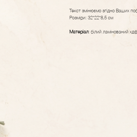
Текст змінюємо згідно Ваших по
Розміри: 32*22*8,5 см
Матеріал
: білий ламінований хд