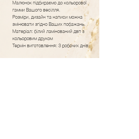
Малюнок підбираємо до кольорової
гамми Вашого весілля.
Розміри, дизайн та написи можна
змінювати згідно Ваших побажань.
Матеріал: білий ламінований двп з
кольоровим друком
Термін виготовлення: 3 робочих днів
GRAVER.STUDIO
Майстерня декору
та подарунків з
дерева
Контакти
+38 (093) 617-46-18