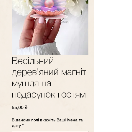
Весільний
дерев'яний магніт
мушля на
подарунок гостям
Ціна
55,00 ₴
В даному полі вкажіть Ваші імена та
дату
*