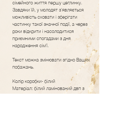
сімейного життя першу цеглинку.
Завдяки їй, у молодят з'являється
можливість сховати і зберігати
частинку такої значної події, а через
роки відкрити і насолодитися
приємними спогадами з дня
народження сім'ї.
Текст можна змінювати згідно Ваших
побажань.
Колір коробки- білий
Матеріал: білий ламінований двп з
кольоровим уф-друком
GRAVER.STUDIO