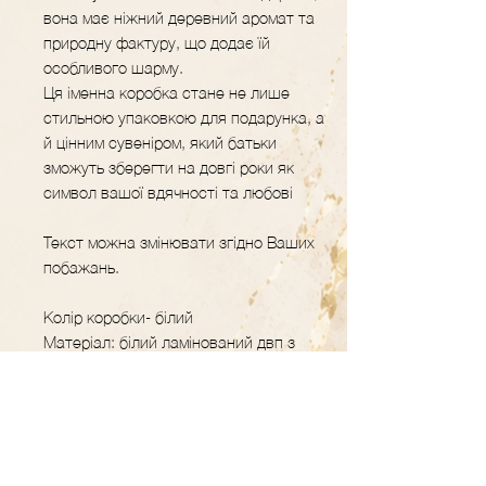
вона має ніжний деревний аромат та
природну фактуру, що додає їй
особливого шарму.
Ця іменна коробка стане не лише
стильною упаковкою для подарунка, а
й цінним сувеніром, який батьки
зможуть зберегти на довгі роки як
символ вашої вдячності та любові
Текст можна змінювати згідно Ваших
побажань.
Колір коробки- білий
Матеріал: білий ламінований двп з
кольоровим уф-друком