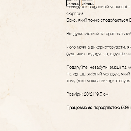
Подарунок в красивій упаковці –
сюрприз.
Бокс, який точно сподобається
Він дуже місткий та оригінальний
Його можна використовувати, як
будь-яких подарунків, фруктів чи
Подаруйте незабутні емоції та 
На кришці якісний уф-друк, який
тому бокс можна використовувати
Розміри: 23*21*9,5 см
Працюємо за передплатою 50% в