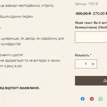
Артикул: 70018
 це завжди несподіванка, інтрига,
Звичайн
 300,00 ₴ 
270,00 
 Вашим рідним людям.
ціна
Який текст Ви б хот
.
безкоштовна) (Необ
 цукерницю, як декор, як коробочку для
 сухофруктів!
моменти щастя!
Кількість
*
 не здирається та не вигорає з часом,
 з року в рік.
Д
ід вартості замовлення.