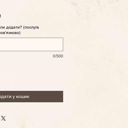
а
За
₴
розпродажем
іли додати? (послуга
ов'язково)
0/500
одати у кошик