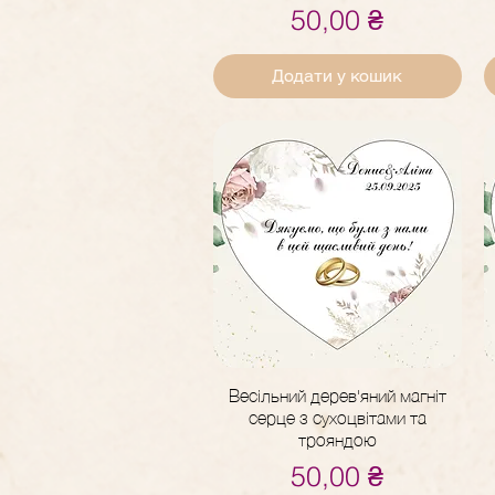
Ціна
50,00 ₴
Додати у кошик
Весільний дерев'яний магніт
Швидкий перегляд
серце з сухоцвітами та
трояндою
Ціна
50,00 ₴