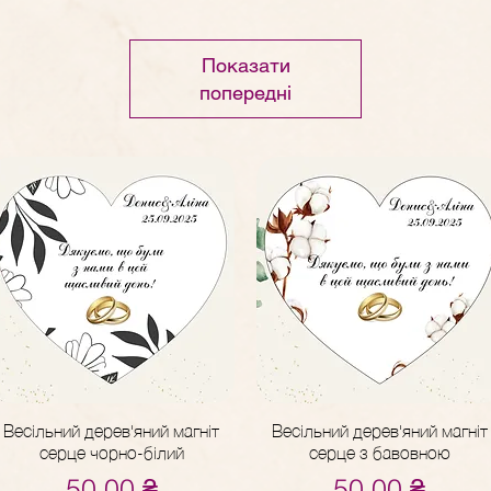
Показати
попередні
Весільний дерев'яний магніт
Весільний дерев'яний магніт
Швидкий перегляд
Швидкий перегляд
серце чорно-білий
серце з бавовною
Ціна
Ціна
50,00 ₴
50,00 ₴