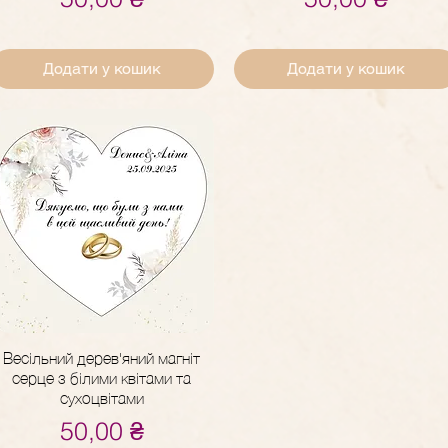
Додати у кошик
Додати у кошик
Весільний дерев'яний магніт
Швидкий перегляд
серце з білими квітами та
сухоцвітами
Ціна
50,00 ₴