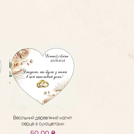
Весільний дерев'яний магніт
Швидкий перегляд
серце з сухоцвітами
Ціна
50,00 ₴