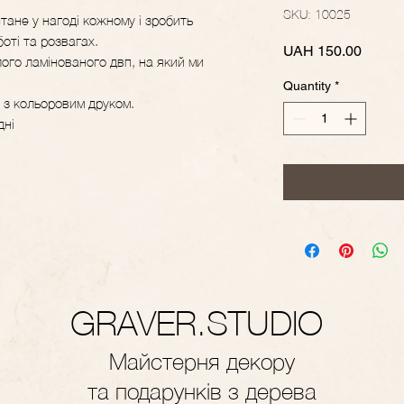
SKU: 10025
стане у нагоді кожному і зробить
ті та розвагах.
Price
UAH 150.00
лого ламінованого двп, на який ми
Quantity
*
 з кольоровим друком.
дні
GRAVER.STUDIO
Майстерня декору
та подарунків з дерева