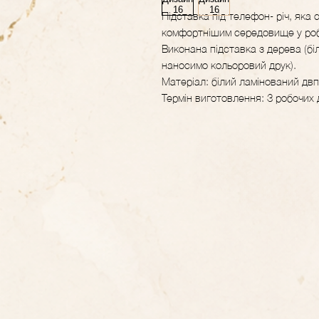
Підставка під телефон- річ, яка 
комфортнішим середовище у робо
Виконана підставка з дерева (бі
наносимо кольоровий друк).
Матеріал: білий ламінований двп
Термін виготовлення: 3 робочих 