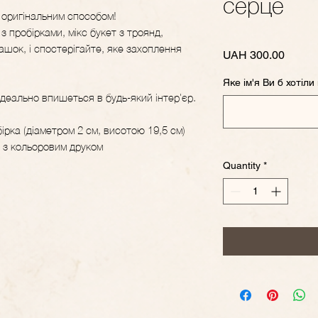
серце
м оригінальним способом!
з пробірками, мікс букет з троянд,
машок, і спостерігайте, яке захоплення
Price
UAH 300.00
Яке ім'я Ви б хотіли
ідеально впишеться в будь-який інтер'єр.
ірка (діаметром 2 см, висотою 19,5 см)
п з кольоровим друком
Quantity
*