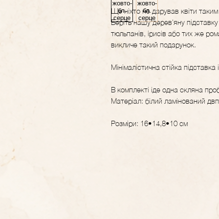
Ще ніхто не дарував квіти таки
Беріть нашу дерев'яну підставку 
тюльпанів, ірисів або тих же ро
викличе такий подарунок.
Мінімалістична стійка підставка 
В комплекті іде одна скляна проб
Матеріал: білий ламінований дв
Розміри: 16•14,8•10 см