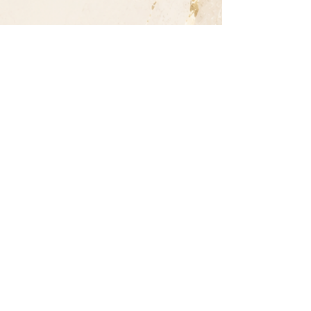
GRAVER.STUDIO
Майстерня декору
та подарунків з
дерева
Контакти
+38 (093) 617-46-18
Години роботи:
08:00-19
:
00
(Пн-
Пт)
Про нас
Обмін та повернення