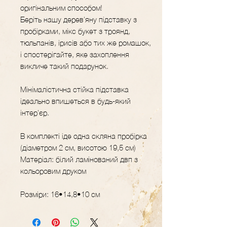
оригінальним способом!
Беріть нашу дерев'яну підставку з
пробірками, мікс букет з троянд,
тюльпанів, ірисів або тих же ромашок,
і спостерігайте, яке захоплення
викличе такий подарунок.
Мінімалістична стійка підставка
ідеально впишеться в будь-який
інтер'єр.
В комплекті іде одна скляна пробірка
(діаметром 2 см, висотою 19,5 см)
Матеріал: білий ламінований двп з
кольоровим друком
Розміри: 16•14,8•10 см