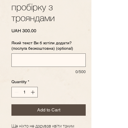
пробірку з
трояндами
Price
UAH 300.00
Який текст Ви б хотіли додати?
(послуга безкоштовна) (optional)
0/500
Quantity
*
Add to Cart
Ще ніхто не дарував квіти таким