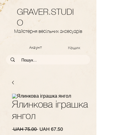
GRAVER.STUDI
O
Майстерня весільних аксесуарів
Акаунт
Кошик
Ялинкова іграшка
янгол
Regular
Sale
 UAH 75.00 
UAH 67.50
Price
Price