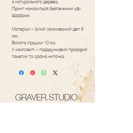
з натурального дерева.
Принт наноситься безпечними уф-
фарбами.
Матеріал – білий ламінований двп 5
мм.
Висота іграшки 10 см.
У комплекті – подарунковий прозорий
пакетик та срібна ниточка.
GRAVER.STUDIO
Майстерня декору
та подарунків з
дерева
Контакти