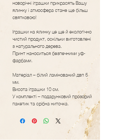
новорічні іграшки прикрасять Вашу
ялинку і атмосфера стане ще більш
святковою!
Іграшки на ялинку це ще й екологічно
чистий продукт, оскільки виготовлені
з натурального дерева.
Принт наноситься безпечними уф-
фарбами.
Матеріал – білий ламінований двп 5
мм.
Висота іграшки 10 см.
У комплекті – подарунковий прозорий
пакетик та срібна ниточка.