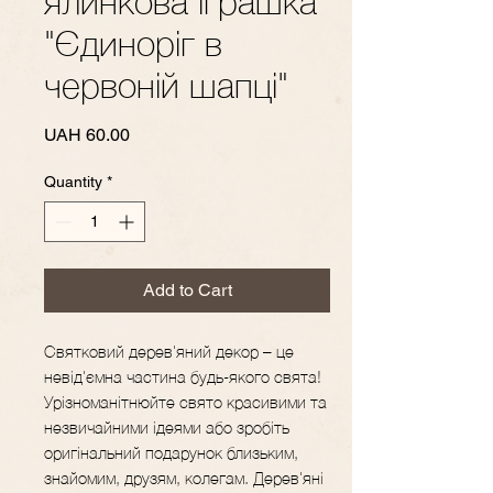
ялинкова іграшка
"Єдиноріг в
червоній шапці"
Price
UAH 60.00
Quantity
*
Add to Cart
Святковий дерев'яний декор – це
невід'ємна частина будь-якого свята!
Урізноманітнюйте свято красивими та
незвичайними ідеями або зробіть
оригінальний подарунок близьким,
знайомим, друзям, колегам. Дерев'яні