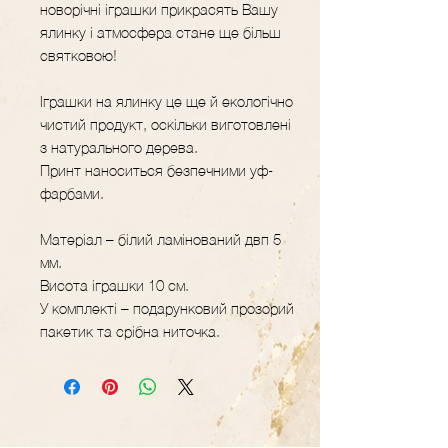
новорічні іграшки прикрасять Вашу
ялинку і атмосфера стане ще більш
святковою!
Іграшки на ялинку це ще й екологічно
чистий продукт, оскільки виготовлені
з натурального дерева.
Принт наноситься безпечними уф-
фарбами.
Матеріал – білий ламінований двп 5
мм.
Висота іграшки 10 см.
У комплекті – подарунковий прозорий
пакетик та срібна ниточка.