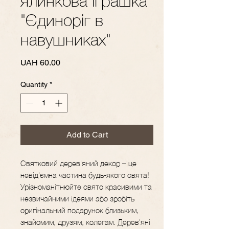
ялинкова іграшка
"Єдиноріг в
навушниках"
Price
UAH 60.00
Quantity
*
Add to Cart
Святковий дерев'яний декор – це
невід'ємна частина будь-якого свята!
Урізноманітнюйте свято красивими та
незвичайними ідеями або зробіть
оригінальний подарунок близьким,
знайомим, друзям, колегам. Дерев'яні