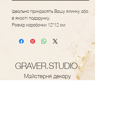
Ідеально прикрасять Вашу ялинку або
в якості подарунку.
Розмір коробочки 12*12 см
GRAVER.STUDIO
Майстерня декору
та подарунків з
дерева
Контакти
+38 (093) 617-46-18
Години роботи:
08:00-19
:
00
(Пн-