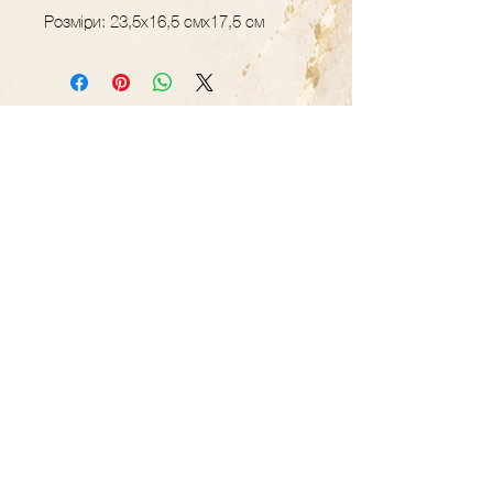
Розміри: 23,5х16,5 смх17,5 см
GRAVER.STUDIO
Майстерня декору
та подарунків з
дерева
Контакти
+38 (093) 617-46-18
Години роботи:
08:00-19
:
00
(Пн-
Пт)