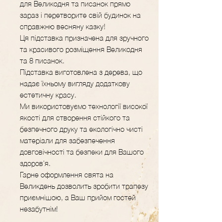
для Великодня та писанок прямо
зараз і перетворите свій будинок на
справжню весняну казку!
Ця підставка призначена для зручного
та красивого розміщення Великодня
та 8 писанок.
Підставка виготовлена з дерева, що
надає їхньому вигляду додаткову
естетичну красу.
Ми використовуємо технології високої
якості для створення стійкого та
безпечного друку та екологічно чисті
матеріали для забезпечення
довговічності та безпеки для Вашого
здоров'я.
Гарне оформлення свята на
Великдень дозволить зробити трапезу
приємнішою, а Ваш прийом гостей
незабутнім!