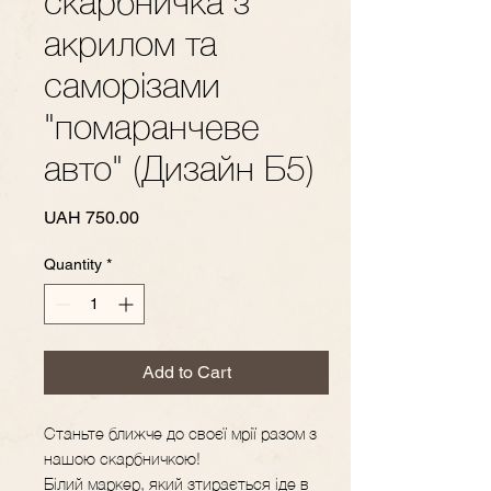
скарбничка з
акрилом та
саморізами
"помаранчеве
авто" (Дизайн Б5)
Price
UAH 750.00
Quantity
*
Add to Cart
Станьте ближче до своєї мрії разом з
нашою скарбничкою!
Білий маркер, який зтирається іде в