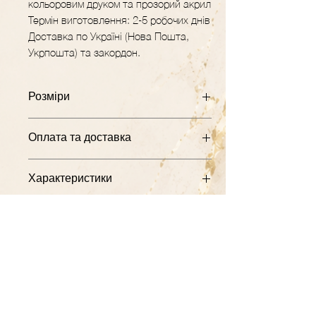
кольоровим друком та прозорий акрил
Термін виготовлення: 2-5 робочих днів
Доставка по Україні (Нова Пошта,
Укрпошта) та закордон.
Розміри
Розміри: 20х20х13 см
Оплата та доставка
Працюємо за передплатою 200 грн. на
Характеристики
карту ФОП.
Якщо присутня персоналізація,
Матеріал: білий ламінований двп з
передплата 50%
кольоровим друком, прозорий акрил
Принт нанесений за допомогою уф-
Доставляємо по Україні (Нова Пошта,
друку.
Укрпошта) та закордон.
Малюнок не зтирається та не вигорає
з часом.
GRAVER.STUDIO
Майстерня декору