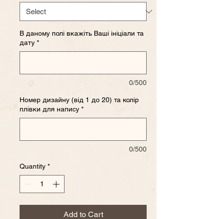
В даному полі вкажіть Ваші ініціали та
дату
*
0/500
Номер дизайну (від 1 до 20) та колір
плівки для напису
*
0/500
Quantity
*
Add to Cart