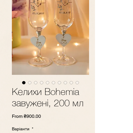
Келихи Bohemia
завужені, 200 мл
Sale
From
₴900.00
Price
Варіанти
*