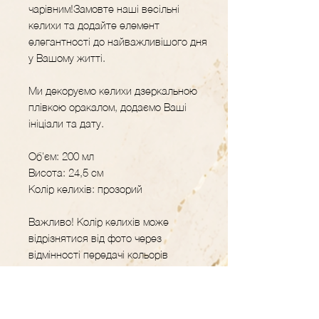
чарівним!Замовте наші весільні
келихи та додайте елемент
елегантності до найважливішого дня
у Вашому житті.
Ми декоруємо келихи дзеркальною
плівкою оракалом, додаємо Ваші
ініціали та дату.
Об'єм: 200 мл
Висота: 24,5 см
Колір келихів: прозорий
Важливо! Колір келихів може
відрізнятися від фото через
відмінності передачі кольорів
моніторами.
Вироби, декоровані позолотою,