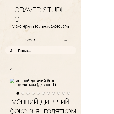
GRAVER.STUDI
O
Майстерня весільних аксесуарів
Акаунт
Кошик
Іменний дитячий
бокс з янголятком