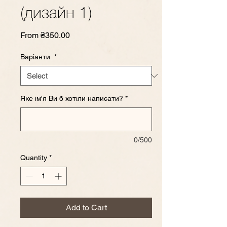
(дизайн 1)
Sale
From
₴350.00
Price
Варіанти
*
Яке ім'я Ви б хотіли написати?
*
0/500
Quantity
*
Add to Cart