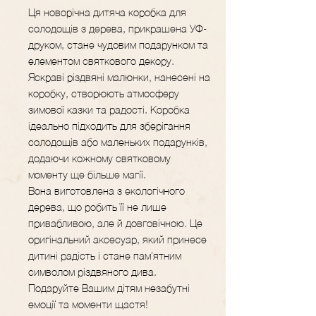
Ця новорічна дитяча коробка для
солодощів з дерева, прикрашена УФ-
друком, стане чудовим подарунком та
елементом святкового декору.
Яскраві різдвяні малюнки, нанесені на
коробку, створюють атмосферу
зимової казки та радості. Коробка
ідеально підходить для зберігання
солодощів або маленьких подарунків,
додаючи кожному святковому
моменту ще більше магії.
Вона виготовлена з екологічного
дерева, що робить її не лише
привабливою, але й довговічною. Це
оригінальний аксесуар, який принесе
дитині радість і стане пам'ятним
символом різдвяного дива.
Подаруйте Вашим дітям незабутні
емоції та моменти щастя!​​​​​​​​​​​​​​