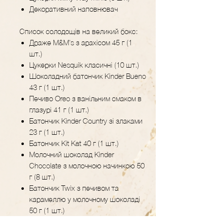
Декоративний наповнювач
Список солодощів на великий бокс:
Драже M&M's з арахісом 45 г (1
шт.)
Цукерки Nesquik класичні (10 шт.)
Шоколадний батончик Kinder Bueno
43 г (1 шт.)
Печиво Oreo з ванільним смаком в
глазурі 41 г (1 шт.)
Батончик Kinder Country зі злаками
23 г (1 шт.)
Батончик Kit Kat 40 г (1 шт.)
Молочний шоколад Kinder
Chocolate з молочною начинкою 50
г (8 шт.)
Батончик Twix з печивом та
карамеллю у молочному шоколаді
50 г (1 шт.)