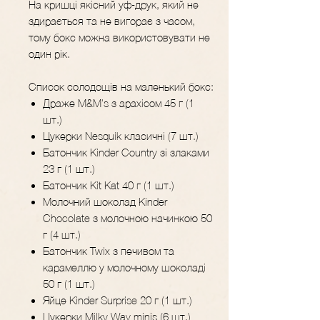
​​​​​​​На кришці якісний уф-друк, який не
здирається та не вигорає з часом,
тому бокс можна використовувати не
один рік.
Список солодощів на маленький бокс:
Драже M&M's з арахісом 45 г (1
шт.)
Цукерки Nesquik класичні (7 шт.)
Батончик Kinder Country зі злаками
23 г (1 шт.)
Батончик Kit Kat 40 г (1 шт.)
Молочний шоколад Kinder
Chocolate з молочною начинкою 50
г (4 шт.)
Батончик Twix з печивом та
карамеллю у молочному шоколаді
50 г (1 шт.)
Яйце Kinder Surprise 20 г (1 шт.)
Цукерки Milky Way minis (6 шт.)