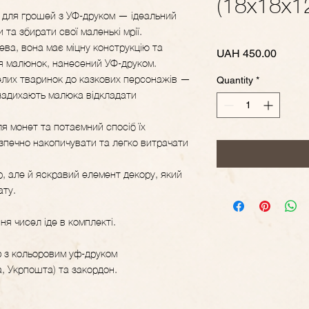
(18х18х1
 для грошей з УФ-друком — ідеальний
та збирати свої маленькі мрії.
ева, вона має міцну конструкцію та
Price
UAH 450.00
я малюнок, нанесений УФ-друком.
елих тваринок до казкових персонажів —
Quantity
*
надихають малюка відкладати
я монет та потаємний спосіб їх
зпечно накопичувати та легко витрачати
, але й яскравий елемент декору, який
ату.
я чисел іде в комплекті.
ф з кольоровим уф-друком
, Укрпошта) та закордон.