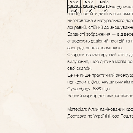
Ця дитяча дерев'яна скарбничка
спосіб навчити дитину економити 
Виготовлена з натурального дер
яскравий, стійкий до зношуванн
Барвисті зображення — від вес
створюють радісний настрій та 
заощадження з посмішкою.
Скарбничка має зручний отвір дл
вилучення, щоб дитина могла бе
свої скарби.
Це не лише практичний аксесуар
прикрасить будь-яку дитячу кімн
Сума збору- 8880 грн.
Чорний маркер для закреслюванн
Матеріал: білий ламінований хд
Доставка по Україні (Нова Пошта