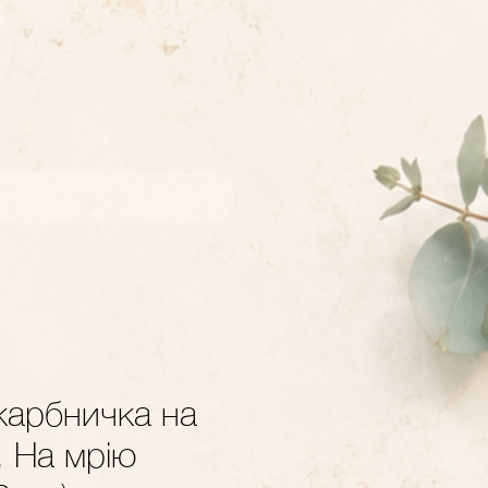
карбничка на
. На мрію