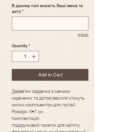
В даному полі вкажіть Ваші імена та
дату
*
0/500
Quantity
*
Add to Cart
Дерев'яні сердечка з іменами
наречених та датою весілля стануть
милим компліментом для гостей.
Розміри: 5•7 см
Комплектація:
подарунковий пакетик для магніту
феритовий магніт, який прикріплений