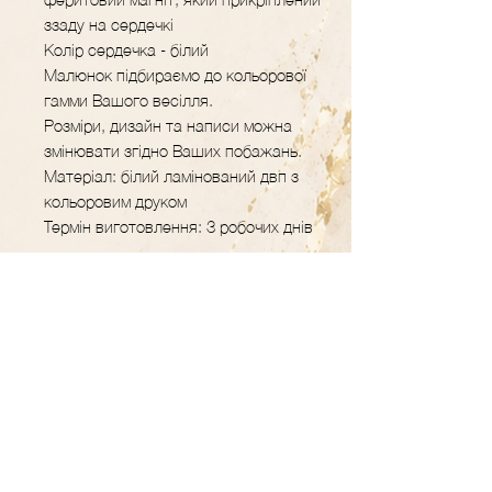
ззаду на сердечкі
Колір сердечка - білий
Малюнок підбираємо до кольорової
гамми Вашого весілля.
Розміри, дизайн та написи можна
змінювати згідно Ваших побажань.
Матеріал: білий ламінований двп з
кольоровим друком
Термін виготовлення: 3 робочих днів
GRAVER.STUDIO
Майстерня декору
та подарунків з
дерева