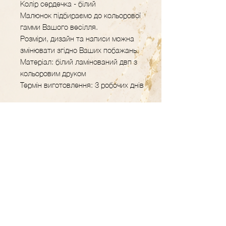
Колір сердечка - білий
Малюнок підбираємо до кольорової
гамми Вашого весілля.
Розміри, дизайн та написи можна
змінювати згідно Ваших побажань.
Матеріал: білий ламінований двп з
кольоровим друком
Термін виготовлення: 3 робочих днів
GRAVER.STUDIO
Майстерня декору
та подарунків з
дерева
Контакти