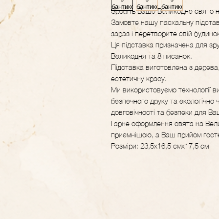
Зробіть Ваше Великодне свято н
Замовте нашу пасхальну підстав
зараз і перетворите свій будин
Ця підставка призначена для зр
Великодня та 8 писанок.
Підставка виготовлена з дерева
естетичну красу.
Ми використовуємо технології ви
безпечного друку та екологічно 
довговічності та безпеки для Ва
Гарне оформлення свята на Вел
приємнішою, а Ваш прийом госте
Розміри: 23,5х16,5 смх17,5 см