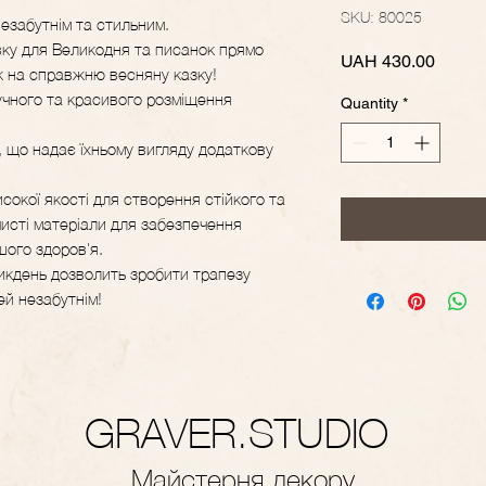
SKU: 80025
езабутнім та стильним.
ку для Великодня та писанок прямо
Price
UAH 430.00
ок на справжню весняну казку!
учного та красивого розміщення
Quantity
*
, що надає їхньому вигляду додаткову
сокої якості для створення стійкого та
чисті матеріали для забезпечення
шого здоров'я.
икдень дозволить зробити трапезу
й незабутнім!
GRAVER.STUDIO
Майстерня декору