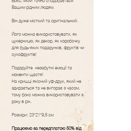
Бокс, який точно сподобається
Вашим рідним людям.
Він дуже місткий та оригінальний.
Його можна використовувати, як
цукерницю, як декор, як коробочку
для будь-яких подарунків, фруктів чи
сухофруктів!
Подаруйте незабутні емоції та
моменти щастя!
На кришці якісний уф-друк, який не
здирається та не вигорає з часом,
тому бокс можна використовувати з
року в рік.
Розміри: 23*21*9,5 см
Працюємо за передплатою 50% від