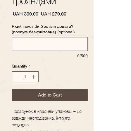
трояндами
Regular
Sale
 UAH 300.00 
UAH 270.00
Price
Price
Який текст Ви б хотіли додати?
(послуга безкоштовна) (optional)
0/500
Quantity
*
Add to Cart
Подарунок в красивій упаковці – це
завжди несподіванка, інтрига,
сюрприз.