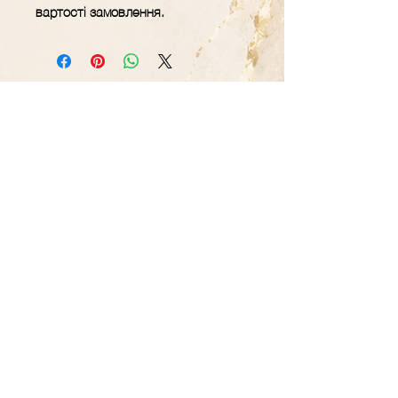
вартості замовлення.
GRAVER.STUDIO
Майстерня декору
та подарунків з
дерева
Контакти
+38 (093) 617-46-18
Години роботи:
08:00-19
:
00
(Пн-
Пт)