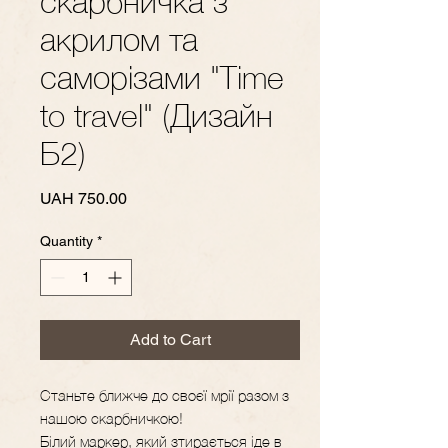
скарбничка з
акрилом та
саморізами "Time
to travel" (Дизайн
Б2)
Price
UAH 750.00
Quantity
*
Add to Cart
Станьте ближче до своєї мрії разом з
нашою скарбничкою!
Білий маркер, який зтирається іде в