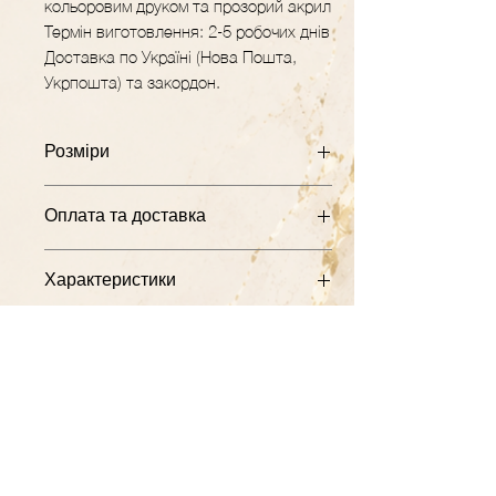
кольоровим друком та прозорий акрил
Термін виготовлення: 2-5 робочих днів
Доставка по Україні (Нова Пошта,
Укрпошта) та закордон.
Розміри
Розміри: 20х20х13 см
Оплата та доставка
Працюємо за передплатою 200 грн. на
Характеристики
карту ФОП.
Якщо присутня персоналізація,
Матеріал: білий ламінований двп з
передплата 50%
кольоровим друком, прозорий акрил
Принт нанесений за допомогою уф-
Доставляємо по Україні (Нова Пошта,
друку.
Укрпошта) та закордон.
Малюнок не зтирається та не вигорає
з часом.
GRAVER.STUDIO
Майстерня декору